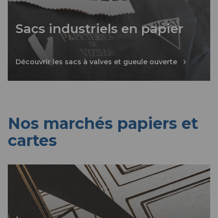
Sacs industriels en papier
Découvrir les sacs à valves et gueule ouverte
Nos marchés papiers et
Papeteries
cartes
de
Vizille
—