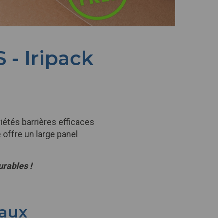
 - Iripack
iétés barrières efficaces
le offre un large panel
urables !
 aux