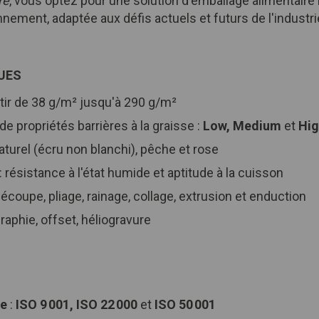
re
, vous optez pour une solution d'emballage alimentaire 
nement, adaptée aux défis actuels et futurs de l'industri
UES
artir de 38 g/m² jusqu'à 290 g/m²
 de propriétés barrières à la graisse :
Low, Medium
et
Hi
Naturel (écru non blanchi), pêche et rose
: résistance à l'état humide et aptitude à la cuisson
découpe, pliage, rainage, collage, extrusion et enduction
graphie, offset, héliogravure
ne
:
ISO 9 001, ISO 22 000
et
ISO 50 001