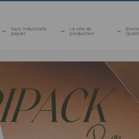
Sacs industriels
Le site de
Envir
papier
production
Quali