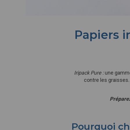
Texte
Papiers i
Iripack Pure :
une gamm
contre les graisses
Préparez
Pourquoi cho