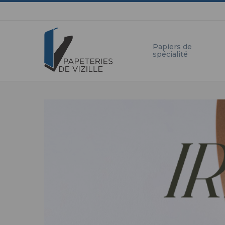
Aller
Panneau de gestion des cookies
au
contenu
principal
Papiers de
spécialité