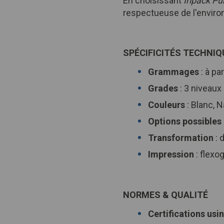
En choisissant
Iripack Pu
respectueuse de l'environ
SPÉCIFICITÉS TECHNIQ
Grammages
: à p
Grades
: 3 niveaux
Couleurs
: Blanc, 
Options possibles
Transformation
: 
Impression
: flexo
NORMES & QUALITÉ
Certifications usi