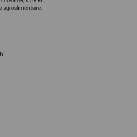
innovante, sûre et
e agroalimentaire.
gh