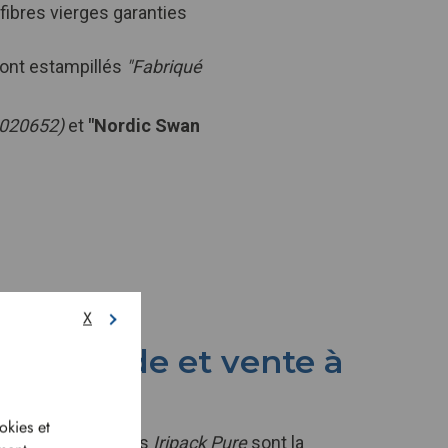
 fibres vierges garanties
sont estampillés
"Fabriqué
020652)
et
"Nordic Swan
X
ion rapide et vente à
r
okies et
aires ingraissables
Iripack Pure
sont la