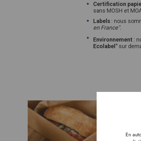
Certification papi
sans MOSH et MOA
Labels
: nous somm
en France"
.
Environnement
: 
Ecolabel"
sur dem
En auto