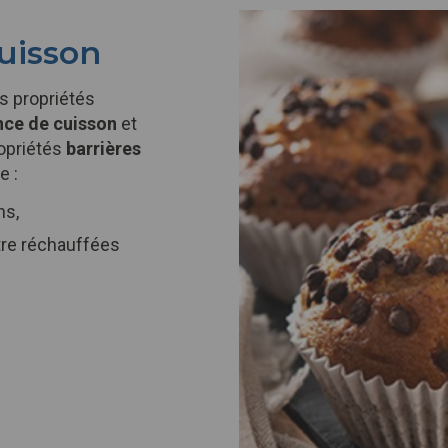
uisson
es propriétés
nce de cuisson
et
ropriétés
barrières
e :
ns,
tre réchauffées