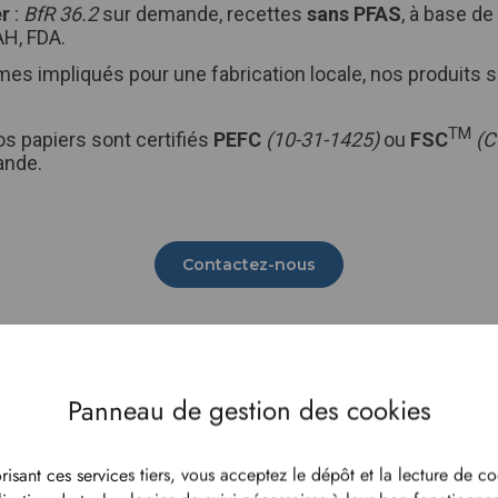
er
:
BfR 36.2
sur demande, recettes
sans PFAS
, à base de
H, FDA.
es impliqués pour une fabrication locale, nos produits 
TM
nos papiers sont certifiés
PEFC
(10-31-1425)
ou
FSC
(C
ande.
Contactez-nous
Restaurat
emporte
risant ces services tiers, vous acceptez le dépôt et la lecture de co
Nos papiers aliment