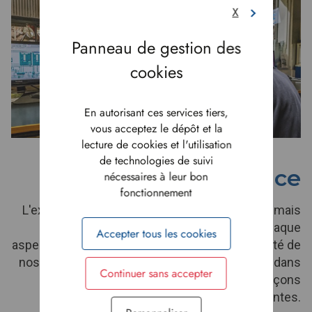
X
En autorisant ces services tiers,
vous acceptez le dépôt et la
lecture de cookies et l'utilisation
de technologies de suivi
L'excellence
nécessaires à leur bon
fonctionnement
L'excellence n'est pas seulement un objectif, mais
un état d'esprit qui se manifeste dans chaque
Accepter tous les cookies
aspect de notre travail. Que ce soit dans la qualité de
nos produits, la satisfaction de nos clients, ou dans
Continuer sans accepter
nos interactions internes, nous nous efforçons
toujours de dépasser les attentes.