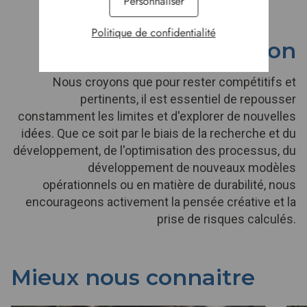
Personnaliser
Politique de confidentialité
L'innovation
Nous croyons que pour rester compétitifs et
pertinents, il est essentiel de repousser
constamment les limites et d'explorer de nouvelles
idées. Que ce soit par le biais de la recherche et du
développement, de l'optimisation des processus, du
développement de nouveaux modèles
opérationnels ou en matière de durabilité, nous
encourageons activement la pensée créative et la
prise de risques calculés.
Mieux nous connaitre