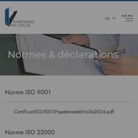
Aller
Panneau de gestion des cookies
au
contenu
MENU
FR
principal
EN
Normes & déclarations
Norme ISO 9001
Certificat-ISO-9001-PapeteriesdeVizille2024.pdf
Norme ISO 22000