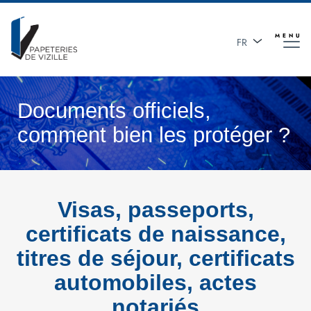
Aller
au
contenu
MENU
FR
principal
EN
Documents officiels,
comment bien les protéger ?
Visas, passeports,
certificats de naissance,
titres de séjour, certificats
automobiles, actes
notariés