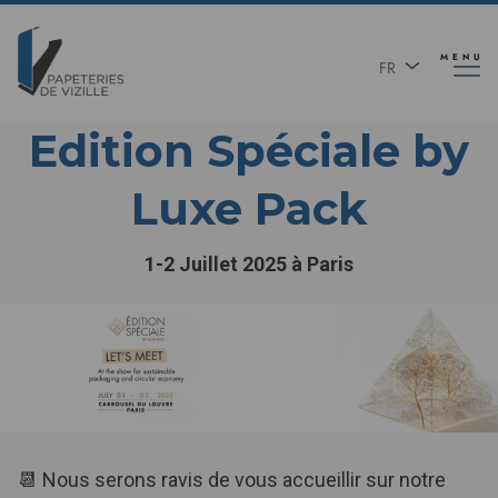
Aller
Panneau de gestion des cookies
au
contenu
MENU
FR
principal
EN
Edition Spéciale by
Luxe Pack
1-2 Juillet 2025 à Paris
Texte
📆 Nous serons ravis de vous accueillir sur notre