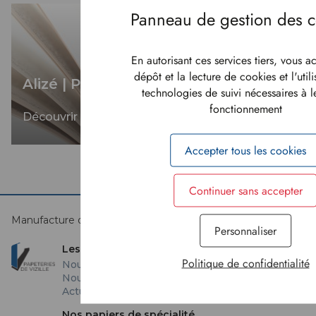
En autorisant ces services tiers, vous a
dépôt et la lecture de cookies et l'util
Alizé | Papiers bouffant sans bois
technologies de suivi nécessaires à 
fonctionnement
Découvrir
Accepter tous les cookies
Continuer sans accepter
Manufacture d'avenir depuis 1593
Personnaliser
Les Papeteries
Politique de confidentialité
Nous rejoindre
Nous écrire
Actualités
Nos papiers de spécialité