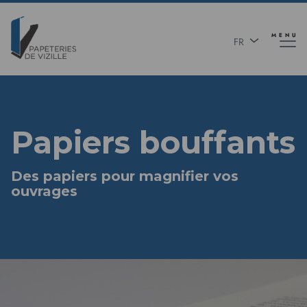
Aller
Panneau de gestion des cookies
au
contenu
MENU
FR
principal
EN
Papiers bouffants
Des papiers pour magnifier vos
ouvrages