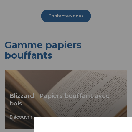
Contactez-nous
Gamme papiers
bouffants
Blizzard | Papiers bouffant avec
bois
Découvrir